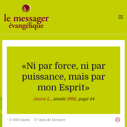
Aller
au
contenu
«Ni par force, ni par
puissance, mais par
mon Esprit»
Jouve L.
, année
1992
, page 44
~ 3 300 mots · 17 min de lecture