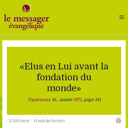
Aller
au
contenu
«Elus en Lui avant la
fondation du
monde»
Tapernoux M.
, année
1971
, page 141
~ 2 100 mots · 11 min de lecture