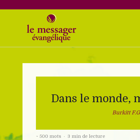
Aller
au
contenu
Dans le monde, 
Burkitt F.G
~ 500 mots · 3 min de lecture