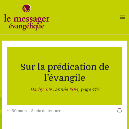
Aller
au
contenu
Sur la prédication de
l’évangile
Darby J.N.
, année
1894
, page 477
~ 450 mots · 3 min de lecture