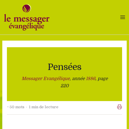
Aller
au
contenu
Pensées
Messager Evangélique
, année
1886
, page
220
~ 50 mots · 1 min de lecture