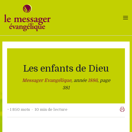
Aller
au
contenu
Les enfants de Dieu
Messager Evangélique
, année
1886
, page
381
~ 1 850 mots · 10 min de lecture